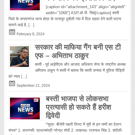
[caption id="attachment_143" align="alignleft"
width="1068"] ASP,ओ.पी. सिंह[/caption] बस्ती
जिले के कप्तानगंज थाना क्षेत्र के परसपुर दुबौली गांव में दिल दहला देने वाली घटना
सामने आई है,
[...]
February 8, 2024
सरकार की माफिया गैंग बनी एस टी
एफ – अभिताभ ठाकुर
बस्ती - पूर्व आईपीएस और आजाद अधिकार सेना के राष्ट्रीय अध्यक्ष
अमिताभ ठाकुर ने बस्ती में बताया कि बस्ती जनपद में पुलिस पीड़ितों
को न्याय
[...]
September 21, 2024
बस्ती भाजपा से लोकसभा
प्रत्यासी हो सकते हैं हरीश
द्विवेदी
*सूत्र- बीजेपी पहली लिस्ट में यूपी से इन नामों का ऐलान
संभव* 1. वाराणसी- प्रधानमंत्री नरेन्द्र मोदी 2. लखनऊ- राजनाथ सिंह 3. चंदौली-