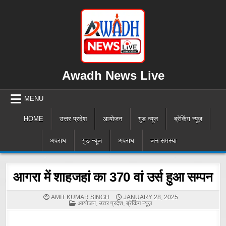
Skip
to
content
Awadh News Live
MENU
HOME
उत्तर प्रदेश
आयोजन
गुड न्यूज
ब्रेकिंग न्यूज़
अपराध
गुड न्यूज
अपराध
जन समस्या
आगरा में शाहजहां का 370 वां उर्स हुआ सम्पन
AMIT KUMAR SINGH
JANUARY 28, 2025
POSTED
आयोजन
,
उत्तर प्रदेश
,
ब्रेकिंग न्यूज़
IN