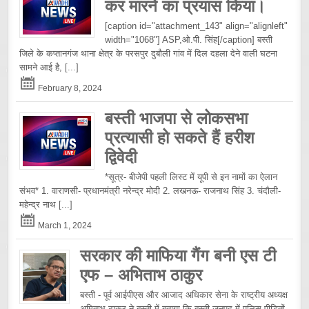
कर मारने का प्रयास किया।
[caption id="attachment_143" align="alignleft"
width="1068"] ASP,ओ.पी. सिंह[/caption] बस्ती
जिले के कप्तानगंज थाना क्षेत्र के परसपुर दुबौली गांव में दिल दहला देने वाली घटना
सामने आई है,
[...]
February 8, 2024
बस्ती भाजपा से लोकसभा
प्रत्यासी हो सकते हैं हरीश
द्विवेदी
*सूत्र- बीजेपी पहली लिस्ट में यूपी से इन नामों का ऐलान
संभव* 1. वाराणसी- प्रधानमंत्री नरेन्द्र मोदी 2. लखनऊ- राजनाथ सिंह 3. चंदौली-
महेन्द्र नाथ
[...]
March 1, 2024
सरकार की माफिया गैंग बनी एस टी
एफ – अभिताभ ठाकुर
बस्ती - पूर्व आईपीएस और आजाद अधिकार सेना के राष्ट्रीय अध्यक्ष
अमिताभ ठाकुर ने बस्ती में बताया कि बस्ती जनपद में पुलिस पीड़ितों