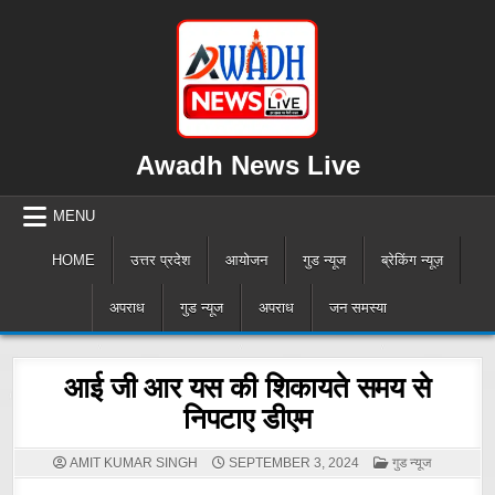
Skip
to
content
Awadh News Live
MENU
HOME
उत्तर प्रदेश
आयोजन
गुड न्यूज
ब्रेकिंग न्यूज़
अपराध
गुड न्यूज
अपराध
जन समस्या
आई जी आर यस की शिकायते समय से
निपटाए डीएम
POSTED
AMIT KUMAR SINGH
SEPTEMBER 3, 2024
गुड न्यूज
IN