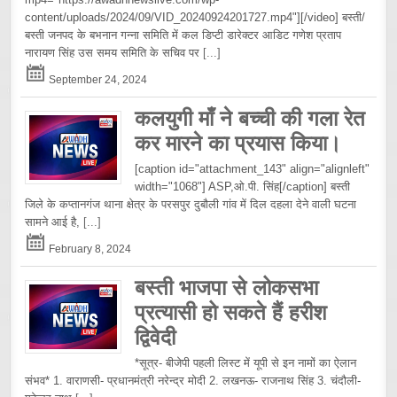
content/uploads/2024/09/VID_20240924201727.mp4"][/video] बस्ती/
बस्ती जनपद के बभनान गन्ना समिति में कल डिप्टी डारेक्टर आडिट गणेश प्रताप
नारायण सिंह उस समय समिति के सचिव पर
[...]
September 24, 2024
कलयुगी माँ ने बच्ची की गला रेत
कर मारने का प्रयास किया।
[caption id="attachment_143" align="alignleft"
width="1068"] ASP,ओ.पी. सिंह[/caption] बस्ती
जिले के कप्तानगंज थाना क्षेत्र के परसपुर दुबौली गांव में दिल दहला देने वाली घटना
सामने आई है,
[...]
February 8, 2024
बस्ती भाजपा से लोकसभा
प्रत्यासी हो सकते हैं हरीश
द्विवेदी
*सूत्र- बीजेपी पहली लिस्ट में यूपी से इन नामों का ऐलान
संभव* 1. वाराणसी- प्रधानमंत्री नरेन्द्र मोदी 2. लखनऊ- राजनाथ सिंह 3. चंदौली-