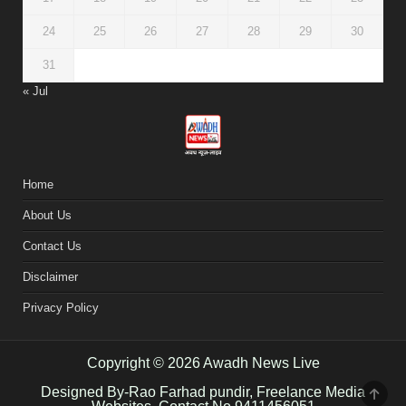
24
25
26
27
28
29
30
31
« Jul
Home
About Us
Contact Us
Disclaimer
Privacy Policy
Copyright © 2026 Awadh News Live
Designed By-Rao Farhad pundir, Freelance Media
SCR