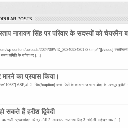
OPULAR POSTS
रताप नारायण सिंह पर परिवार के सदस्यों को चेयरमैन ब
om/wp-content/uploads/2024/09/VID_20240924201727.mp4"][/video] बस्ती/बस्ती
 उस समय समिति के सचिव पर
[...]
र मारने का प्रयास किया।
68"] ASP,ओ.पी. सिंह[/caption] बस्ती जिले के कप्तानगंज थाना क्षेत्र के परसपुर दुबौली गा
 सकते हैं हरीश द्विवेदी
 1. वाराणसी- प्रधानमंत्री नरेन्द्र मोदी 2. लखनऊ- राजनाथ सिंह 3. चंदौली- महेन्द्र नाथ
[...]