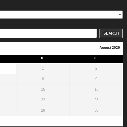
SEARCH
August 2026
S
S
1
2
8
9
15
16
22
23
29
30