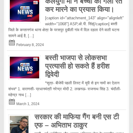
कलयुगी माँ ने बच्ची की गला रेत
कर मारने का प्रयास किया।
[caption id="attachment_143" align="alignleft"
width="1068"] ASP,ओ.पी. सिंह[/caption] बस्ती
जिले के कप्तानगंज थाना क्षेत्र के परसपुर दुबौली गांव में दिल दहला देने वाली घटना
सामने आई है,
[...]
February 8, 2024
बस्ती भाजपा से लोकसभा
प्रत्यासी हो सकते हैं हरीश
द्विवेदी
*सूत्र- बीजेपी पहली लिस्ट में यूपी से इन नामों का ऐलान
संभव* 1. वाराणसी- प्रधानमंत्री नरेन्द्र मोदी 2. लखनऊ- राजनाथ सिंह 3. चंदौली-
महेन्द्र नाथ
[...]
March 1, 2024
सरकार की माफिया गैंग बनी एस टी
एफ – अभिताभ ठाकुर