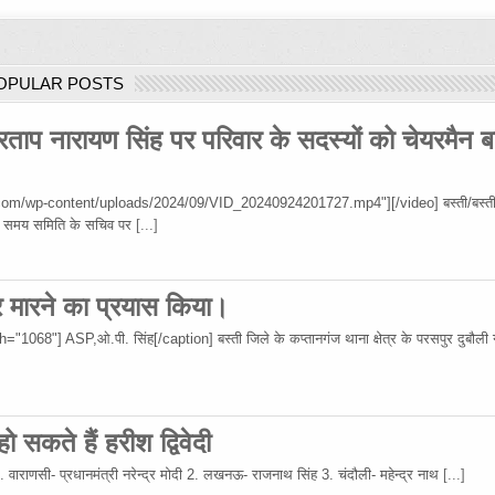
OPULAR POSTS
रताप नारायण सिंह पर परिवार के सदस्यों को चेयरमैन ब
om/wp-content/uploads/2024/09/VID_20240924201727.mp4"][/video] बस्ती/बस्ती
 उस समय समिति के सचिव पर
[...]
र मारने का प्रयास किया।
68"] ASP,ओ.पी. सिंह[/caption] बस्ती जिले के कप्तानगंज थाना क्षेत्र के परसपुर दुबौली गा
 सकते हैं हरीश द्विवेदी
 1. वाराणसी- प्रधानमंत्री नरेन्द्र मोदी 2. लखनऊ- राजनाथ सिंह 3. चंदौली- महेन्द्र नाथ
[...]