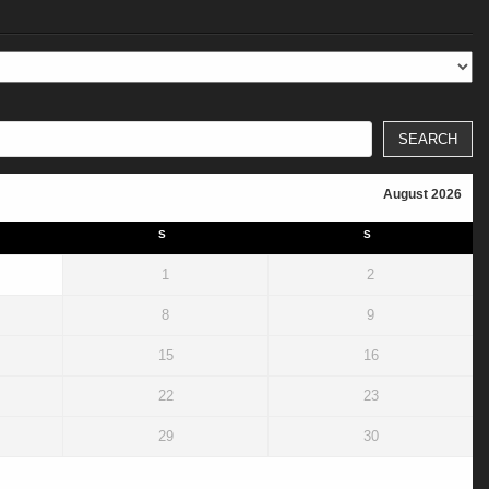
SEARCH
August 2026
S
S
1
2
8
9
15
16
22
23
29
30