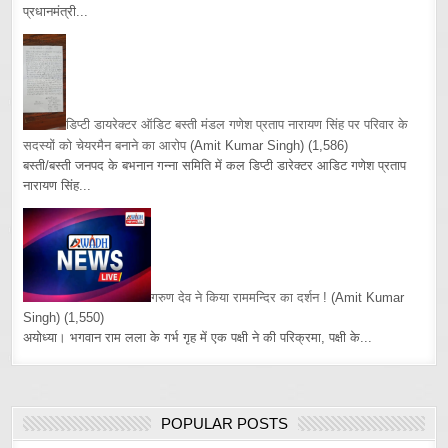
प्रधानमंत्री...
डिप्टी डायरेक्टर ऑडिट बस्ती मंडल गणेश प्रताप नारायण सिंह पर परिवार के
सदस्यों को चेयरमैन बनाने का आरोप
(Amit Kumar Singh)
(1,586)
बस्ती/बस्ती जनपद के बभनान गन्ना समिति में कल डिप्टी डारेक्टर आडिट गणेश प्रताप
नारायण सिंह...
गरुण देव ने किया राममन्दिर का दर्शन !
(Amit Kumar
Singh)
(1,550)
अयोध्या। भगवान राम लला के गर्भ गृह में एक पक्षी ने की परिक्रमा, पक्षी के...
POPULAR POSTS