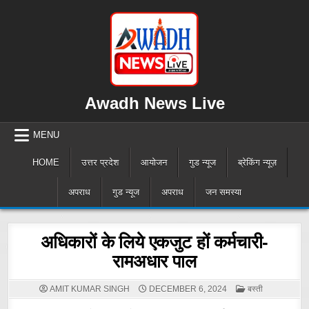
Skip
to
content
Awadh News Live
MENU
HOME
उत्तर प्रदेश
आयोजन
गुड न्यूज
ब्रेकिंग न्यूज़
अपराध
गुड न्यूज
अपराध
जन समस्या
अधिकारों के लिये एकजुट हों कर्मचारी-
रामअधार पाल
POSTED
AMIT KUMAR SINGH
DECEMBER 6, 2024
बस्ती
IN